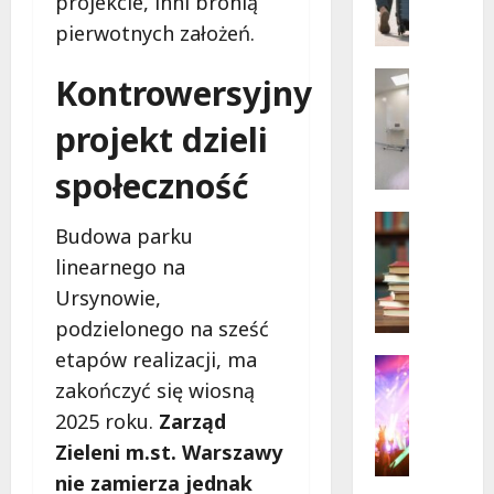
projekcie, inni bronią
a
i
rowerz
r
pierwotnych założeń.
na
s
Moście
Siekier
z
Wsparcie
Kontrowersyjny
a
Zdrowie 
B
w
projekt dzieli
e
s
z
k
społeczność
p
i
ł
e
Kreatywn
Budowa parku
a
Warsztat
l
linearnego na
Z
t
a
i
n
t
Ursynowie,
e
a
o
podzielonego na sześć
l
p
w
etapów realizacji, ma
o
o
Kultura
a
n
Wydarzen
zakończyć się wiosną
m
t
R
a
o
r
2025 roku.
Zarząd
o
B
c
a
Zieleni m.st. Warszawy
d
i
p
k
nie zamierza jednak
z
b
s
c