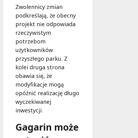
o
i
Zwolennicy zmian
w
d
i
podkreślają, że obecny
ł
e
u
projekt nie odpowiada
:
g
rzeczywistym
M
o
potrzebom
a
w
m
użytkowników
i
m
e
przyszłego parku. Z
o
c
kolei druga strona
b
z
obawia się, że
u
n
s
modyfikacje mogą
o
w
ś
opóźnić realizację długo
U
c
wyczekiwanej
r
i
s
inwestycji.
!
u
s
Gagarin może
30
i
październi
e
2025