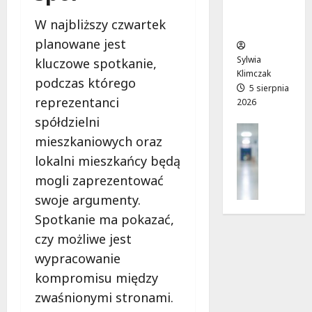
mieszkań
l
:
i
w
W najbliższy czwartek
ców
u
T
u
a
w
w
planowane jest
!
r
P
o
t
Sylwia
kluczowe spotkanie,
a
j
Klimczak
a
6
podczas którego
r
a
5 sierpnia
!
sierpnia
reprezentanci
2026
k
d
2026
u
r
spółdzielni
6
Profilak
o
sierpnia
mieszkaniowych oraz
Zdrowie
g
2026
6
lokalni mieszkańcy będą
Z
a
sierpnia
a
mogli zaprezentować
d
2026
d
o
swoje argumenty.
b
z
Spotkanie ma pokazać,
a
d
j
czy możliwe jest
r
o
o
wypracowanie
z
w
kompromisu między
d
i
zwaśnionymi stronami.
r
a