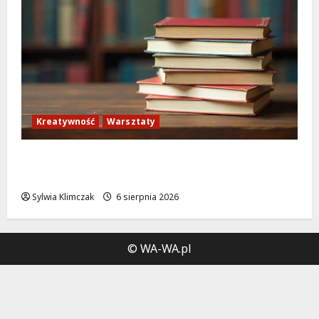
Kreatywność
Warsztaty
Zielona Biblioteka: Odkryj kreatywność i
ekologię w sierpniu!
Sylwia Klimczak
6 sierpnia 2026
© WA-WA.pl