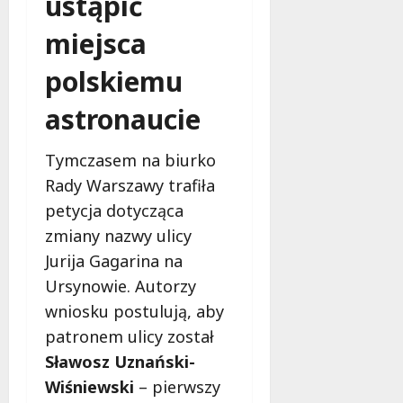
ustąpić
o
miejsca
f
e
polskiemu
r
u
astronaucie
j
e
d
Tymczasem na biurko
a
Rady Warszawy trafiła
r
petycja dotycząca
m
o
zmiany nazwy ulicy
w
Jurija Gagarina na
e
Ursynowie. Autorzy
b
wniosku postulują, aby
a
d
patronem ulicy został
a
Sławosz Uznański-
n
Wiśniewski
– pierwszy
i