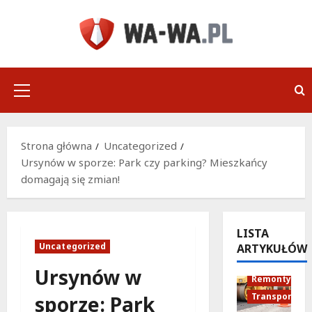
Przejdź
do
treści
Menu
główne
Strona główna
Uncategorized
Ursynów w sporze: Park czy parking? Mieszkańcy
domagają się zmian!
LISTA
Uncategorized
ARTYKUŁÓW
Infrastruktu
Ursynów w
Remonty
Transport
sporze: Park