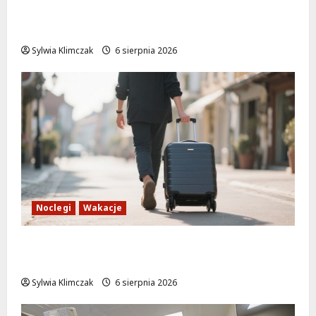
Nowe ścieżki dla pieszych i rowerzystów
na Moście Siekierkowskim!
Sylwia Klimczak
6 sierpnia 2026
Noclegi
Wakacje
Warszawskie lato w atrakcyjnych cenach:
OSiR Polna zaprasza!
Sylwia Klimczak
6 sierpnia 2026