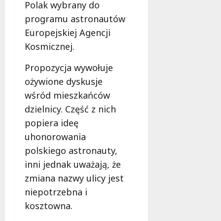
Polak wybrany do
a
d
programu astronautów
l
Europejskiej Agencji
a
Kosmicznej.
k
o
Propozycja wywołuje
b
i
ożywione dyskusje
e
wśród mieszkańców
t
dzielnicy. Część z nich
5
popiera ideę
0
+
uhonorowania
polskiego astronauty,
4
inni jednak uważają, że
sierpnia
zmiana nazwy ulicy jest
2026
niepotrzebna i
kosztowna.