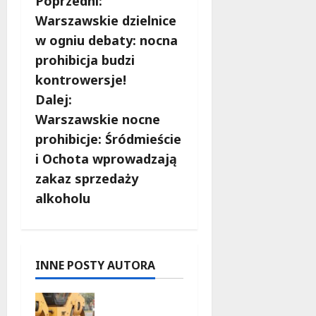
Z
Poprzedni:
Warszawskie dzielnice
o
w ogniu debaty: nocna
b
prohibicja budzi
kontrowersje!
a
Dalej:
c
Warszawskie nocne
prohibicje: Śródmieście
z
i Ochota wprowadzają
w
zakaz sprzedaży
alkoholu
p
i
s
INNE POSTY AUTORA
y
Nowe
ścieżki dla