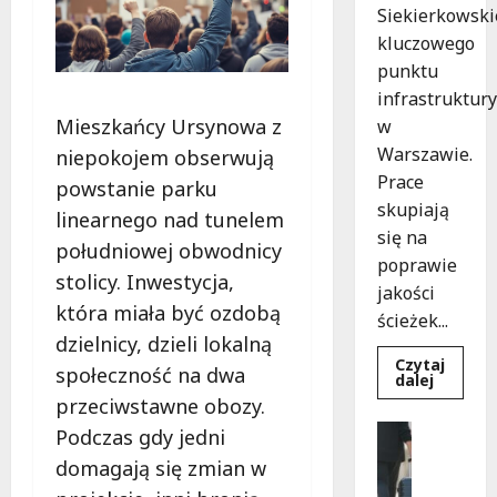
Siekierkowski
kluczowego
punktu
infrastruktury
Mieszkańcy Ursynowa z
w
Warszawie.
niepokojem obserwują
Prace
powstanie parku
skupiają
linearnego nad tunelem
się na
południowej obwodnicy
poprawie
stolicy. Inwestycja,
jakości
która miała być ozdobą
ścieżek...
dzielnicy, dzieli lokalną
Czytaj
społeczność na dwa
Dowied
dalej
się
przeciwstawne obozy.
więcej
o
Noclegi
Podczas gdy jedni
Nowe
Wakacje
ścieżki
domagają się zmian w
dla
W
pieszyc