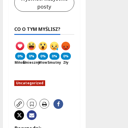
posty
CO O TYM MYŚLISZ?
0%
0%
0%
0%
0%
Miłość
Śmieszny
Wow
Smutny
Zły
Uncategorized