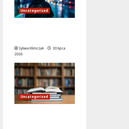
Uncategorized
Żoliborz rezygnuje z
koszenia trawników w
obliczu upałów
Sylwia Klimczak
30 lipca
2026
Uncategorized
Książki w plenerze:
Dołącz do
kreatywnego