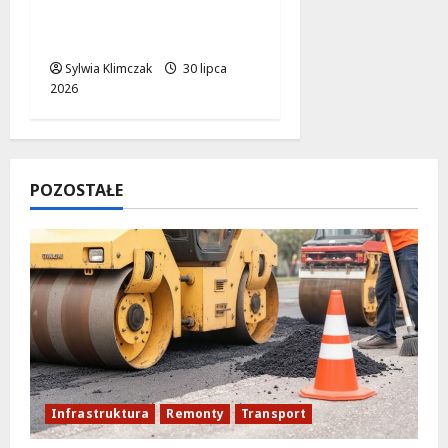
wyzwania w Bibliotece
Zielonej!
Sylwia Klimczak
30 lipca
2026
POZOSTAŁE
Infrastruktura
Remonty
Transport