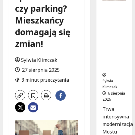
czy parking?
Nowe
ścieżki
Mieszkańcy
dla
pieszych
domagają się
i
rowerzys
zmian!
tów na
Moście
Sylwia Klimczak
Siekierko
wskim!
27 sierpnia 2025
3 minut przeczytania
Sylwia
Klimczak
6 sierpnia
2026
Trwa
intensywna
modernizacja
Mostu