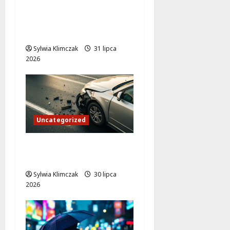
ruchu: remont ulic
Gronowej i
Przyczółkowej
Sylwia Klimczak
31 lipca
2026
Uncategorized
Strażnicy zabezpieczyli
miejsce wypadku
Sylwia Klimczak
30 lipca
2026