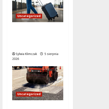
Uncategorized
Seniorzy odkrywają
Mazowsze: bezpłatna
wycieczka śladami
Chełmońskiego
Sylwia Klimczak
5 sierpnia
2026
Uncategorized
Weekendowe zmiany w