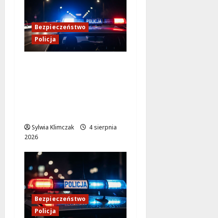
Bezpieczeństwo
Policja
Kulisy pracy
konwojowych
policjantów: Służba,
której nie widać na co
dzień
Sylwia Klimczak
4 sierpnia
2026
Bezpieczeństwo
Policja