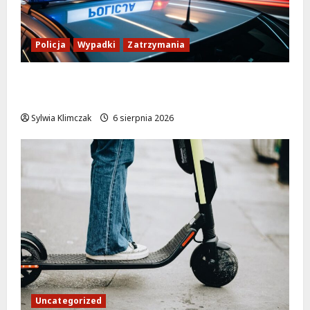
Policja
Wypadki
Zatrzymania
Zasypany pod cmentarnym murem:
interwencja służb w dramatycznej sytuacji
Sylwia Klimczak
6 sierpnia 2026
Uncategorized