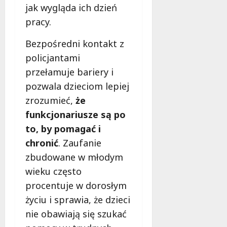
f
jak wygląda ich dzień
e
pracy.
r
u
Bezpośredni kontakt z
j
policjantami
e
przełamuje bariery i
d
a
pozwala dzieciom lepiej
r
zrozumieć,
że
m
funkcjonariusze są po
o
w
to, by pomagać i
e
chronić
. Zaufanie
b
zbudowane w młodym
a
wieku często
d
a
procentuje w dorosłym
n
życiu i sprawia, że dzieci
i
nie obawiają się szukać
a