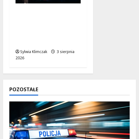
Zmiana lokalizacji
Posterunku Policji w
Żelechowie – nowe
miejsce kontaktu dla
mieszkańców
Sylwia Klimczak
3 sierpnia
2026
POZOSTAŁE