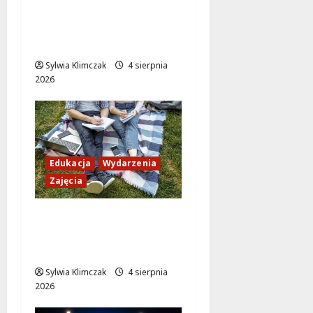
przedszkole, które
zmienią życie lokalnej
społeczności!
Sylwia Klimczak
4 sierpnia
2026
Edukacja
Wydarzenia
Zajęcia
Ciekawe sierpniowe
zajęcia dla dzieci w
Multicentrum!
Sylwia Klimczak
4 sierpnia
2026