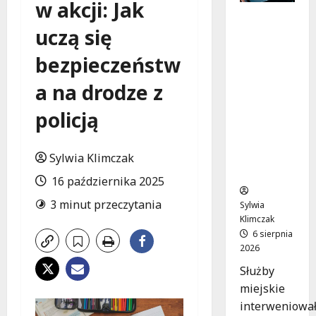
w akcji: Jak
Zasypany
uczą się
pod
cmentar
bezpieczeństw
nym
murem:
a na drodze z
interwen
cja służb
policją
w
dramaty
cznej
Sylwia Klimczak
sytuacji
16 października 2025
3 minut przeczytania
Sylwia
Klimczak
6 sierpnia
2026
Służby
miejskie
interweniowa