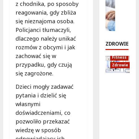
e
z chodnika, po sposoby
n
Styl życi
o
c
n
Zdrowie
reagowania, gdy zbliża
a
ś
h
i
n
E
c
:
się nieznajoma osoba.
ł
a
d
i
O
o
Policjanci tłumaczyli,
U
u
e
S
s
dlaczego należy unikać
r
k
S
i
i
ZDROWIE
s
rozmów z obcymi i jak
a
i
R
ę
y
c
e
P
zachować się w
w
Fitness
n
j
k
o
r
przypadku, gdy czują
Zdrowie
o
a
i
l
a
się zagrożone.
w
z
e
n
t
Rozciąga
i
d
r
a
u
Dzieci mogły zadawać
nie:
e
r
k
z
n
Sekret
:
o
o
pytania i dzielić się
a
e
lepszej
N
w
w
p
własnymi
k
regenera
o
o
s
r
doświadczeniami, co
cji i
w
t
k
a
6
pozwoliło przekazać
samopoc
a
n
i
s
sierpnia
zucia
p
a
m
z
wiedzę w sposób
2026
mieszkań
o
:
!
a
odpowiadający ich