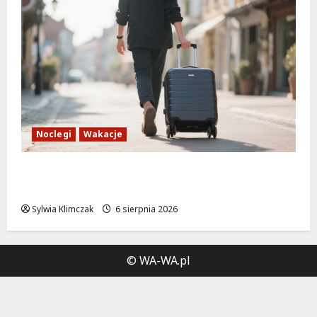
Noclegi
Wakacje
Warszawskie lato w atrakcyjnych cenach:
OSiR Polna zaprasza!
Sylwia Klimczak
6 sierpnia 2026
© WA-WA.pl