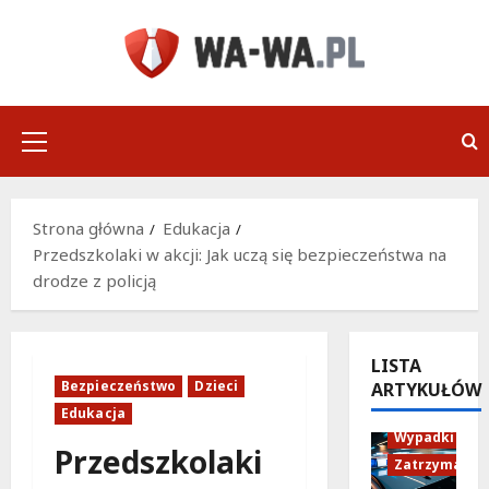
Przejdź
do
treści
Menu
główne
Strona główna
Edukacja
Przedszkolaki w akcji: Jak uczą się bezpieczeństwa na
drodze z policją
LISTA
Bezpieczeństwo
Dzieci
ARTYKUŁÓW
Policja
Edukacja
Wypadki
Przedszkolaki
Zatrzymania