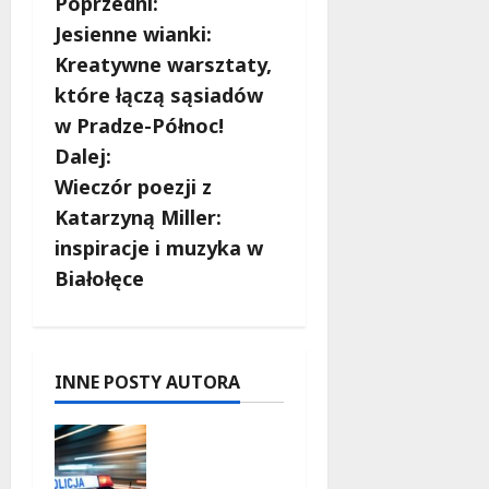
Z
Poprzedni:
Jesienne wianki:
o
Kreatywne warsztaty,
b
które łączą sąsiadów
w Pradze-Północ!
a
Dalej:
c
Wieczór poezji z
Katarzyną Miller:
z
inspiracje i muzyka w
w
Białołęce
p
i
INNE POSTY AUTORA
s
Zasypany
y
pod
cmentarn