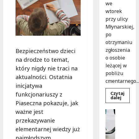
we
wtorek
przy ulicy
Młynarskiej,
po
otrzymaniu
zgłoszenia
Bezpieczeństwo dzieci
o osobie
na drodze to temat,
leżącej w
który nigdy nie traci na
pobliżu
aktualności. Ostatnia
cmentarnego...
inicjatywa
Czytaj
funkcjonariuszy z
Dowied
dalej
się
Piaseczna pokazuje, jak
więcej
o
ważne jest
Uncatego
Zasypa
M
pod
przekazywanie
cmenta
ł
murem:
elementarnej wiedzy już
o
interwe
służb
najmłodszym
d