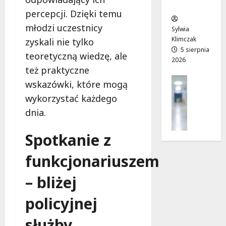
ców
r
T
!
percepcji. Dzięki temu
a
w
6
młodzi uczestnicy
d
o
sierpnia
Sylwia
6
n
j
2026
Klimczak
sierpnia
zyskali nie tylko
i
a
5 sierpnia
2026
teoretyczną wiedzę, ale
2026
a
d
też praktyczne
j
r
Profilak
u
o
wskazówki, które mogą
Zdrowie
ż
g
wykorzystać każdego
Z
o
a
dnia.
a
t
d
d
w
o
Spotkanie z
b
a
z
a
r
d
funkcjonariuszem
j
t
r
o
a
o
– bliżej
z
!
w
d
i
policyjnej
r
a
6
o
i
sierpnia
służby
w