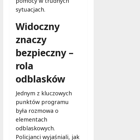
pomocy w trudnych
d
l
sytuacjach.
a
k
Widoczny
o
b
znaczy
i
e
bezpieczny –
t
5
rola
0
odblasków
+
4
Jednym z kluczowych
sierpnia
punktów programu
2026
była rozmowa o
elementach
odblaskowych.
Policjanci wyjaśniali, jak