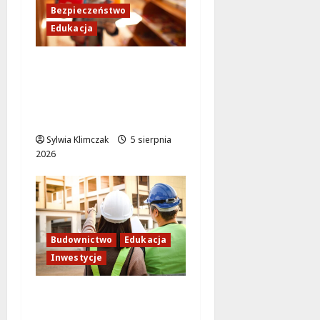
Bezpieczeństwo
Edukacja
Bezpieczeństwo przez
zabawę: Wakacyjne
lekcje dla
najmłodszych
Sylwia Klimczak
5 sierpnia
2026
Budownictwo
Edukacja
Inwestycje
Inwestycja na
Białołęce: Mieszkania i