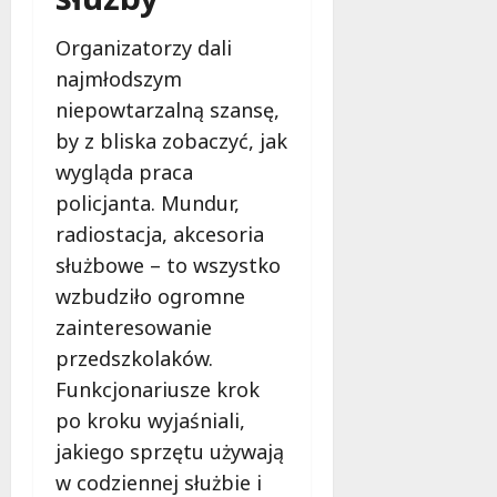
d
2026
i
ł
e
Organizatorzy dali
u
:
g
najmłodszym
M
o
niepowtarzalną szansę,
a
w
by z bliska zobaczyć, jak
m
i
m
wygląda praca
e
o
c
policjanta. Mundur,
b
z
radiostacja, akcesoria
u
n
służbowe – to wszystko
s
o
w
wzbudziło ogromne
ś
U
c
zainteresowanie
r
i
przedszkolaków.
s
!
u
Funkcjonariusze krok
s
po kroku wyjaśniali,
30
i
październi
jakiego sprzętu używają
e
2025
w codziennej służbie i
o