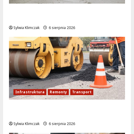
Młodzi funkcjonariusze w akcji: jak
szkolenie zamieniło się w ratunek
Sylwia Klimczak
6 sierpnia 2026
Infrastruktura
Remonty
Transport
Nowe ścieżki dla pieszych i rowerzystów
na Moście Siekierkowskim!
Sylwia Klimczak
6 sierpnia 2026