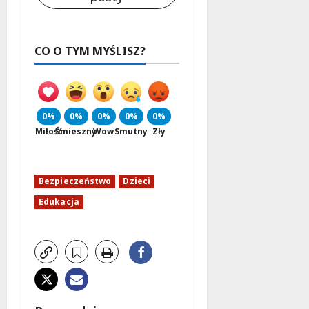
CO O TYM MYŚLISZ?
0%
0%
0%
0%
0%
Miłość
Śmieszny
Wow
Smutny
Zły
Bezpieczeństwo
Dzieci
Edukacja