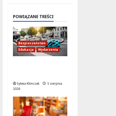
OSiR
Polna
zaprasza!
POWIĄZANE TREŚCI
6 sierpnia
2026
Bezpieczeństwo
Edukacja
Wydarzenia
Zdobądź kartę
rowerową przed
szkolnym dzwonkiem!
Sylwia Klimczak
5 sierpnia
2026