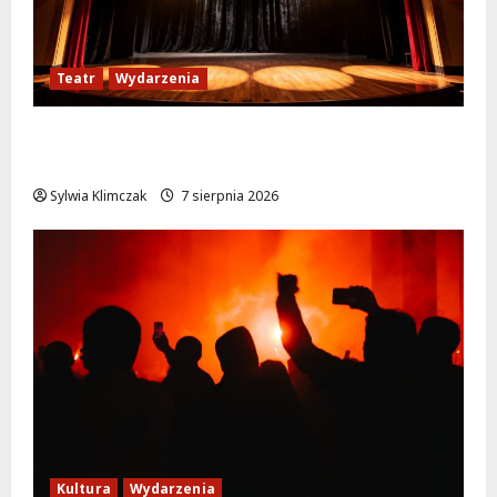
Teatr
Wydarzenia
Magiczne chwile z teatrem: przygoda gęsi i
lisa na plaży w Wawrze!
Sylwia Klimczak
7 sierpnia 2026
Kultura
Wydarzenia