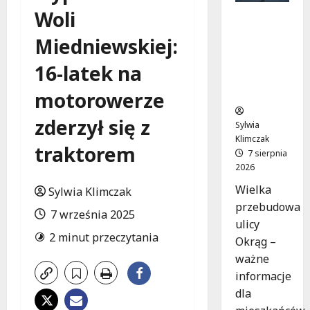
Woli
Rewolucj
a na ulicy
Miedniewskiej:
Okrąg:
Przebudo
16-latek na
wa już w
drodze!
motorowerze
zderzył się z
Sylwia
Klimczak
traktorem
7 sierpnia
2026
Wielka
Sylwia Klimczak
przebudowa
7 września 2025
ulicy
2 minut przeczytania
Okrąg –
ważne
informacje
dla