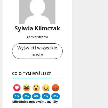
Sylwia Klimczak
Administrator
Wyświetl wszystkie
posty
CO O TYM MYŚLISZ?
0%
0%
0%
0%
0%
Miłość
Śmieszny
Wow
Smutny
Zły