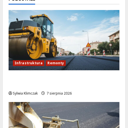
Infrastruktura
Remonty
Rewolucja na ulicy Okrąg: Przebudowa już
w drodze!
Sylwia Klimczak
7 sierpnia 2026