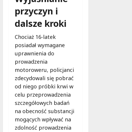
o
a
przyczyn i
w
m
i
m
dalsze kroki
e
o
c
b
z
Chociaż 16-latek
u
n
posiadał wymagane
s
o
w
uprawnienia do
ś
U
c
prowadzenia
r
i
motoroweru, policjanci
s
!
u
zdecydowali się pobrać
s
od niego próbki krwi w
30
i
październi
celu przeprowadzenia
e
2025
szczegółowych badań
o
f
na obecność substancji
e
mogących wpływać na
r
zdolność prowadzenia
u