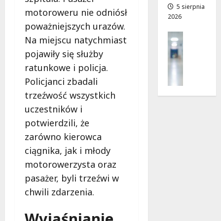
a
5 sierpnia
a
motoroweru nie odniósł
2026
d
n
poważniejszych urazów.
r
o
Profilak
Na miejscu natychmiast
o
w
Zdrowie
g
i
pojawiły się służby
Z
a
e
ratunkowe i policja.
a
d
!
d
Policjanci zbadali
o
b
z
trzeźwość wszystkich
7
a
d
sierpnia
uczestników i
j
r
2026
potwierdzili, że
o
o
z
zarówno kierowca
w
d
i
ciągnika, jak i młody
r
a
motorowerzysta oraz
o
i
w
pasażer, byli trzeźwi w
d
i
chwili zdarzenia.
ł
e
u
:
g
Wyjaśnianie
M