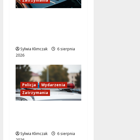
Zatrzymania
Zasypany pod
cmentarnym murem:
interwencja służb w
dramatycznej sytuacji
Sylwia Klimczak
6 sierpnia
2026
Policja
Wydarzenia
Zatrzymania
89 Zatrzymanych w
Ogólnopolskiej Akcji
Policji „Poszukiwany
Sylwia Klimczak
6 sierpnia
2026