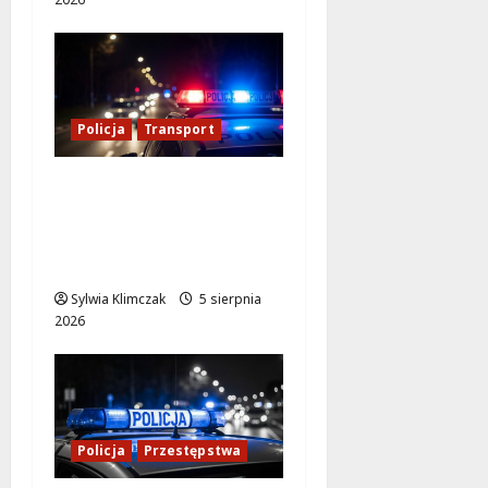
Policja
Transport
Transportowa
kontrola w Warszawie:
59 dowodów i 10 praw
jazdy zatrzymanych!
Sylwia Klimczak
5 sierpnia
2026
Policja
Przestępstwa