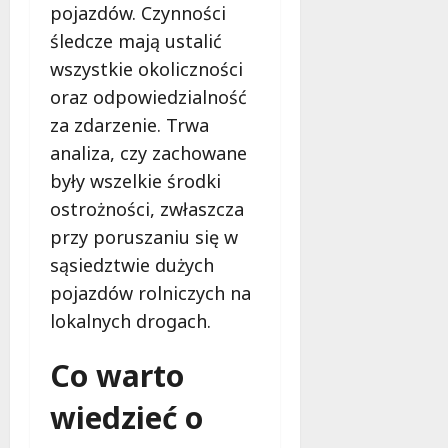
pojazdów. Czynności
j
e
śledcze mają ustalić
d
wszystkie okoliczności
a
oraz odpowiedzialność
r
m
za zdarzenie. Trwa
o
analiza, czy zachowane
w
były wszelkie środki
e
ostrożności, zwłaszcza
b
a
przy poruszaniu się w
d
sąsiedztwie dużych
a
pojazdów rolniczych na
n
lokalnych drogach.
i
a
d
Co warto
l
wiedzieć o
a
k