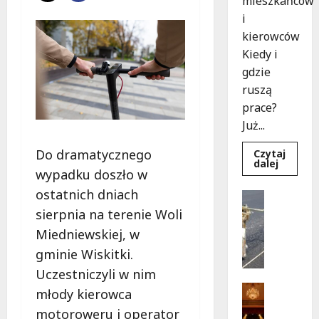
mieszkańców
i
kierowców
Kiedy i
gdzie
ruszą
prace?
Już...
Do dramatycznego
Czytaj
Dowied
dalej
się
wypadku doszło w
więcej
o
ostatnich dniach
Drogi
Rewoluc
Remonty
na
sierpnia na terenie Woli
ulicy
U
Okrąg:
Miedniewskiej, w
l
Przebu
już
gminie Wiskitki.
i
w
c
drodze!
Uczestniczyli w nim
a
Teatr
młody kierowca
K
Wydarzen
motoroweru i operator
M
u