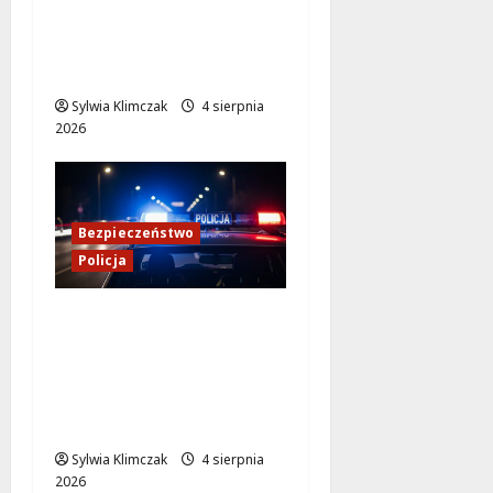
Kradzież w nocy:
Agresywny mężczyzna
na Chmielnej
Sylwia Klimczak
4 sierpnia
2026
Bezpieczeństwo
Policja
Kulisy pracy
konwojowych
policjantów: Służba,
której nie widać na co
dzień
Sylwia Klimczak
4 sierpnia
2026