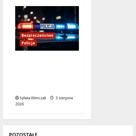
Bezpieczeństwo
Policja
Zmiana lokalizacji
Posterunku Policji w
Żelechowie – nowe
miejsce kontaktu dla
mieszkańców
Sylwia Klimczak
3 sierpnia
2026
POZOSTAŁE