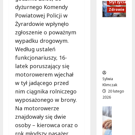
y
Styl życia
z
m
:
dyżurnego Komendy
w
d
:
Zdrowie
r
r
Powiatowej Policji w
a
p
e
o
m
r
Żyrardowie wpłynęło
m
Ruch,
c
i
z
o
dieta i
zgłoszenie o poważnym
ł
:
y
n
nawodni
wypadku drogowym.
a
P
g
t
enie:
w
Według ustaleń
l
o
s
Sekrety
s
e
d
t
funkcjonariuszy, 16-
zdroweg
k
n
a
a
o życia
latek poruszający się
i
e
g
r
motorowerem wjechał
t
r
ę
t
Sylwia
r
o
w tył jadącego przed
s
u
Klimczak
a
w
i
j
nim ciągnika rolniczego
20 lutego
m
y
i
e
2026
wyposażonego w brony.
w
s
l
w
a
Na motorowerze
e
Edukacja
i
p
j
Styl życi
a
s
znajdowały się dwie
o
z
Zdrowie
n
a
n
osoby – kierowca oraz o
a
E
s
n
i
rok młodszy pasażer.
s