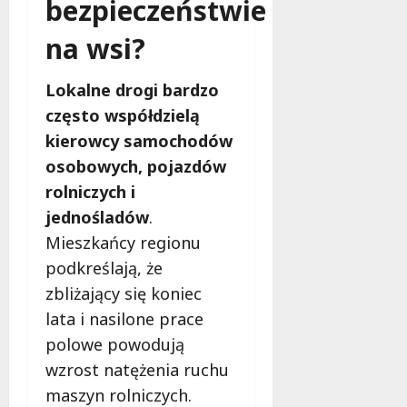
bezpieczeństwie
o
b
na wsi?
i
e
t
Lokalne drogi bardzo
5
często współdzielą
0
kierowcy samochodów
+
osobowych, pojazdów
4
rolniczych i
sierpnia
jednośladów
.
2026
Mieszkańcy regionu
podkreślają, że
zbliżający się koniec
lata i nasilone prace
polowe powodują
wzrost natężenia ruchu
maszyn rolniczych.