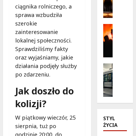
a
ciągnika rolniczego, a
b
g
a
sprawa wzbudziła
i
ń
szerokie
c
s
Kultura
zainteresowanie
z
Wydarzen
k
T
n
a
lokalnej społeczności.
h
e
w
Sprawdziliśmy fakty
r
c
n
oraz wyjaśniamy, jakie
i
h
o
l
działania podjęły służby
w
Historia
w
l
Transpor
i
e
po zdarzeniu.
Wydarzen
e
l
j
Z
r
e
o
Jak doszło do
a
p
z
d
b
o
t
s
kolizji?
y
d
e
ł
t
g
a
o
W piątkowy wieczór, 25
k
STYL
w
t
n
o
ŻYCIA
i
sierpnia, tuż po
r
i
w
a
e
e
godzinie 20:00, do