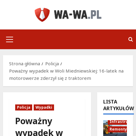
Przejdź
do
treści
Menu
główne
Strona główna
Policja
Poważny wypadek w Woli Miedniewskiej: 16-latek na
motorowerze zderzył się z traktorem
LISTA
Policja
Wypadki
ARTYKUŁÓW
Poważny
Infrastruktu
Remonty
wypadek w