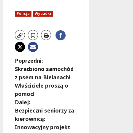
Policja
Wypadki
Z
Poprzedni:
Skradziono samochód
o
z psem na Bielanach!
b
Właściciele proszą o
pomoc!
a
Dalej:
c
Bezpieczni seniorzy za
kierownicą:
z
Innowacyjny projekt