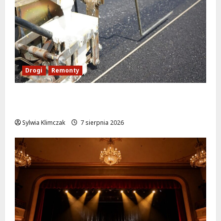
Drogi
Remonty
Ulica Kubańska w nowej odsłonie: remont
startuje w poniedziałek!
Sylwia Klimczak
7 sierpnia 2026