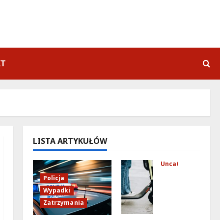
KT
LISTA ARTYKUŁÓW
Uncategorized
Mło
Policja
dzi
Wypadki
fun
Zatrzymania
kcj