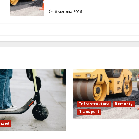
Siekierkowskim!
6 sierpnia 2026
Infrastruktura
Remonty
Transport
rized
Nowe ścieżki dla pieszyc
rowerzystów na Moście