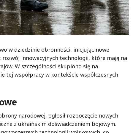
wo w dziedzinie obronności, inicjując nowe
t rozwój innowacyjnych technologii, które mają na
ajów. W szczególności skupiono się na
ie tej współpracy w kontekście współczesnych
iowe
 obrony narodowej, ogłosił rozpoczęcie nowych
ogiczne z ukraińskim doświadczeniem bojowym.
 nowoczesnych technologii wojskowych, co