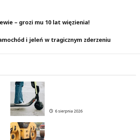
wie – grozi mu 10 lat więzienia!
samochód i jeleń w tragicznym zderzeniu
Młodzi funkcjonariusze w
akcji: jak szkolenie zamieniło
się w ratunek
6 sierpnia 2026
Nowe ścieżki dla pieszych i
rowerzystów na Moście