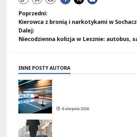
Z
Poprzedni:
Kierowca z bronią i narkotykami w Sochacze
o
Dalej:
b
Niecodzienna kolizja w Lesznie: autobus, 
a
c
INNE POSTY AUTORA
z
Zasypany pod cmentarnym
w
murem: interwencja służb w
dramatycznej sytuacji
p
6 sierpnia 2026
i
Warszawskie lato w
s
atrakcyjnych cenach: OSiR