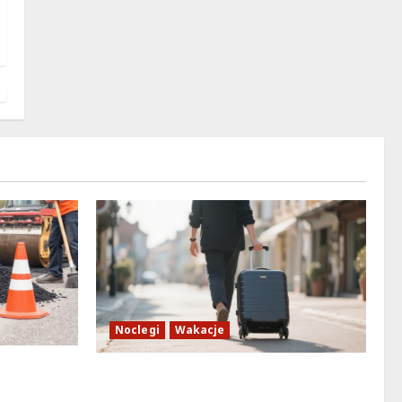
Noclegi
Wakacje
h i
Warszawskie lato w atrakcyjnych
cenach: OSiR Polna zaprasza!