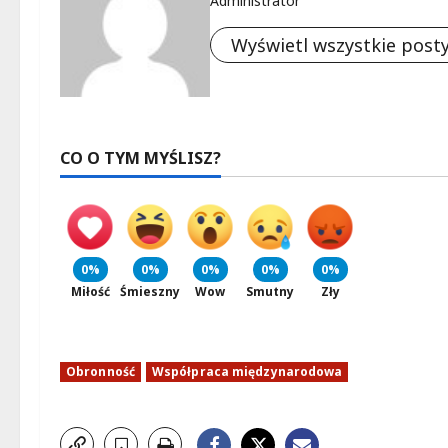
Administrator
Wyświetl wszystkie post
CO O TYM MYŚLISZ?
0%
0%
0%
0%
0%
Miłość
Śmieszny
Wow
Smutny
Zły
Obronność
Współpraca międzynarodowa