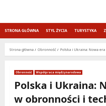
Przejdź
do
treści
STRONA GŁÓWNA
STYL ŻYCIA
TURYSTYKA
Strona główna
Obronność
Polska i Ukraina: Nowa era
Obronność
Współpraca międzynarodowa
Polska i Ukraina:
w obronności i tec