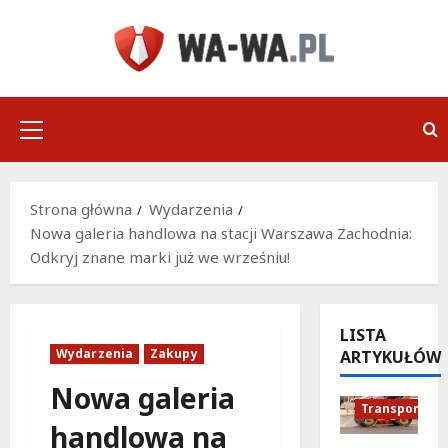
Przejdź
do
treści
Menu
główne
Strona główna
Wydarzenia
Nowa galeria handlowa na stacji Warszawa Zachodnia:
Odkryj znane marki już we wrześniu!
LISTA
Wydarzenia
Zakupy
ARTYKUŁÓW
Podróże
Remonty
Nowa galeria
Transport
handlowa na