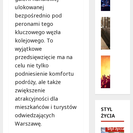
i
n
ulokowanej
e
o
bezpośrednio pod
w
p
Seniorzy
peronami tego
a
o
Wycieczk
B
kluczowego węzła
k
d
i
c
g
kolejowego. To
a
j
w
wyjątkowe
ł
i
i
przedsięwzięcie ma na
o
:
a
Koncert
ł
Wydarzen
J
z
celu nie tylko
M
ę
a
d
podniesienie komfortu
u
k
k
a
podróży, ale także
z
a
p
m
y
zwiększenie
z
o
i
c
a
l
:
atrakcyjności dla
z
p
i
„
mieszkańców i turystów
STYL
n
r
c
W
odwiedzających
ŻYCIA
y
a
j
i
S
s
Warszawę.
a
e
t
Styl życia
z
n
l