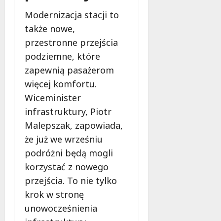
e
Modernizacja stacji to
d
także nowe,
a
r
przestronne przejścia
m
podziemne, które
o
zapewnią pasażerom
w
e
więcej komfortu.
b
Wiceminister
a
infrastruktury, Piotr
d
Malepszak, zapowiada,
a
n
że już we wrześniu
i
podróżni będą mogli
a
korzystać z nowego
d
przejścia. To nie tylko
l
a
krok w stronę
k
unowocześnienia
o