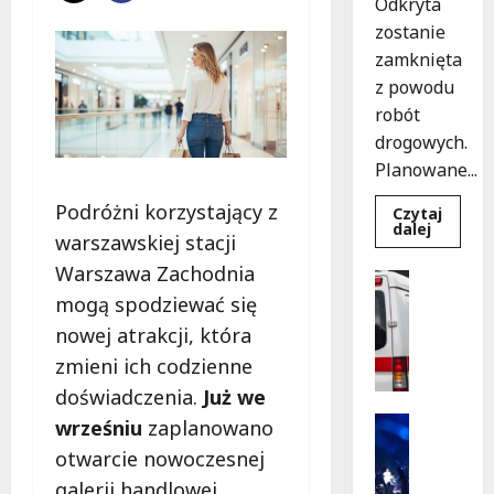
Odkryta
zostanie
zamknięta
z powodu
robót
drogowych.
Planowane...
Podróżni korzystający z
Czytaj
Dowied
dalej
warszawskiej stacji
się
więcej
Warszawa Zachodnia
o
Policja
Nowy
Pomoc
mogą spodziewać się
asfalt
na
Wydarzen
nowej atrakcji, która
ulicy
S
Odkryte
zmieni ich codzienne
od
z
12
k
doświadczenia.
Już we
sierpnia
o
Kultura
wrześniu
zaplanowano
l
Wydarzen
otwarcie nowoczesnej
e
K
galerii handlowej
n
i