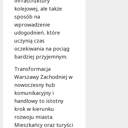
infrastruktury
b
i
kolejowej, ale także
e
sposób na
t
wprowadzenie
5
udogodnień, które
0
+
uczynią czas
oczekiwania na pociąg
4
bardziej przyjemnym.
sierpnia
2026
Transformacja
Warszawy Zachodniej w
nowoczesny hub
komunikacyjny i
handlowy to istotny
krok w kierunku
rozwoju miasta.
Mieszkańcy oraz turyści