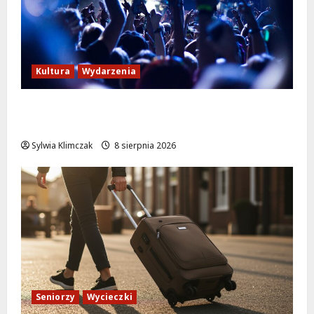
Kultura
Wydarzenia
Kino pod gwiazdami: „Wielki Marty” na
leżakach w Wilanowie
Sylwia Klimczak
8 sierpnia 2026
Seniorzy
Wycieczki