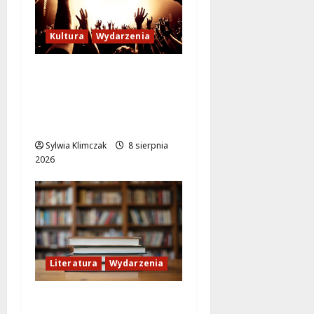
Kultura
Wydarzenia
Letni wieczór z włoską
komedią „Follemente”:
miłość i śmiech na
ekranie!
Sylwia Klimczak
8 sierpnia
2026
Literatura
Wydarzenia
Literackie Skarby w