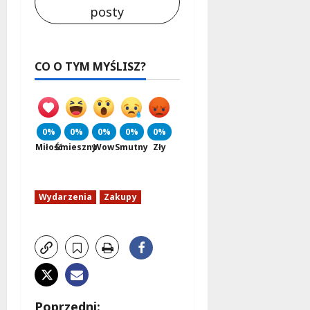
posty
CO O TYM MYŚLISZ?
0%
0%
0%
0%
0%
Miłość
Śmieszny
Wow
Smutny
Zły
Wydarzenia
Zakupy
Poprzedni: