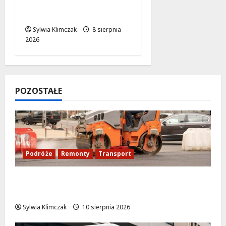
Czytelni Naukowej:
Odkryj Nowe Hity!
Sylwia Klimczak
8 sierpnia
2026
POZOSTAŁE
Podróże
Remonty
Transport
Nowy asfalt na ulicy Odkrytej od 12
sierpnia
Sylwia Klimczak
10 sierpnia 2026