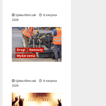
Wieczór pełen śmiechu
i dźwięków w Białołęce
Sylwia Klimczak
8 sierpnia
2026
Drogi
Remonty
Wydarzenia
Ursynów odżywa! Aleja
KEN znów przejezdna!
Sylwia Klimczak
8 sierpnia
2026