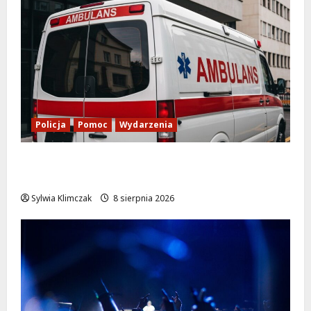
Policja
Pomoc
Wydarzenia
Szkolenie w akcji: Jak policjanci uratowali
życie w krytycznej sytuacji
Sylwia Klimczak
8 sierpnia 2026