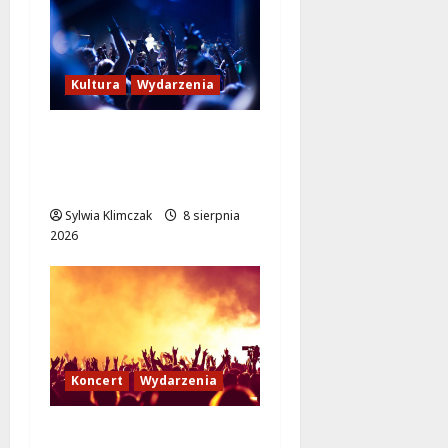
Kultura
Wydarzenia
Kino pod gwiazdami:
„Wielki Marty” na
leżakach w Wilanowie
Sylwia Klimczak
8 sierpnia
2026
Koncert
Wydarzenia
Muzyczny Stand Up: