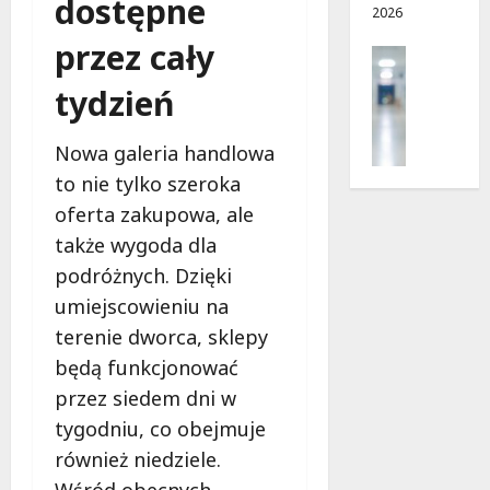
dostępne
2026
ę
d
w
c
r
a
przez cały
Profilak
e
o
!
Zdrowie
g
tydzień
Z
a
8
8
a
d
sierpnia
sierpnia
Nowa galeria handlowa
d
o
2026
2026
b
to nie tylko szeroka
z
a
d
oferta zakupowa, ale
j
r
także wygoda dla
o
o
z
podróżnych. Dzięki
w
d
umiejscowieniu na
i
r
a
terenie dworca, sklepy
o
i
będą funkcjonować
w
d
i
przez siedem dni w
ł
e
u
tygodniu, co obejmuje
:
g
również niedziele.
M
o
Wśród obecnych