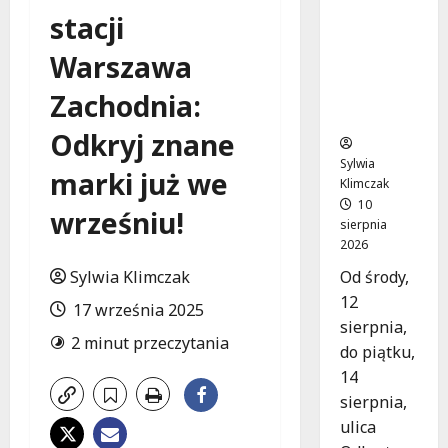
Nowy
stacji
asfalt na
ulicy
Warszawa
Odkrytej
od 12
Zachodnia:
sierpnia
Odkryj znane
Sylwia
marki już we
Klimczak
10
wrześniu!
sierpnia
2026
Od środy,
Sylwia Klimczak
12
17 września 2025
sierpnia,
2 minut przeczytania
do piątku,
14
sierpnia,
ulica