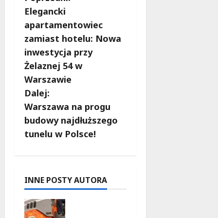
Z
Elegancki
o
apartamentowiec
b
zamiast hotelu: Nowa
inwestycja przy
a
Żelaznej 54 w
c
Warszawie
Dalej:
z
Warszawa na progu
w
budowy najdłuższego
tunelu w Polsce!
p
i
s
INNE POSTY AUTORA
y
Nowy
asfalt na