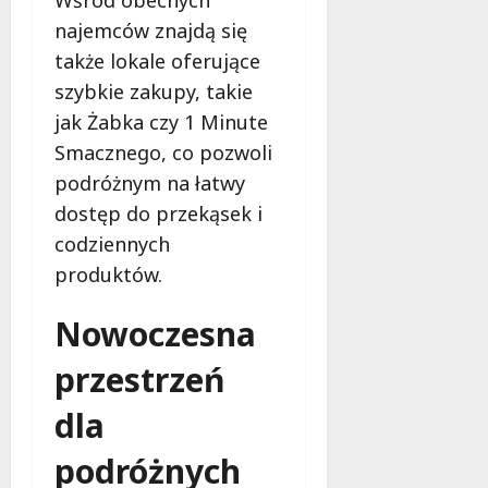
a
w
m
najemców znajdą się
i
m
e
także lokale oferujące
o
c
szybkie zakupy, takie
b
z
u
jak Żabka czy 1 Minute
n
s
Smacznego, co pozwoli
o
w
ś
podróżnym na łatwy
U
c
dostęp do przekąsek i
r
i
s
codziennych
!
u
produktów.
s
30
i
październi
Nowoczesna
e
2025
o
przestrzeń
f
e
dla
r
u
podróżnych
j