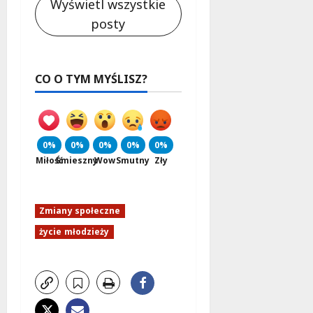
Wyświetl wszystkie
posty
CO O TYM MYŚLISZ?
0%
0%
0%
0%
0%
Miłość
Śmieszny
Wow
Smutny
Zły
Zmiany społeczne
życie młodzieży