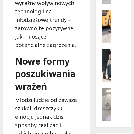
w
wyraźny wpływ nowych
dramaty
z
sytuacji
technologii na
i
Infrastr
Remonty
młodzieżowe trendy –
f
Transpor
u
zarówno te pozytywne,
N
n
jak i niosące
o
k
w
potencjalne zagrożenia.
c
e
Noclegi
j
ś
Wakacje
Nowe formy
o
c
W
n
i
a
poszukiwania
a
e
r
r
ż
wrażeń
s
i
k
z
Wsparcie
u
i
a
Zdrowie 
s
Młodzi ludzie od zawsze
B
d
w
z
szukali dreszczyku
e
l
s
e
z
a
emocji, jednak dziś
k
w
p
p
i
sposoby realizacji
a
ł
i
e
k
takich potrzeb uległy