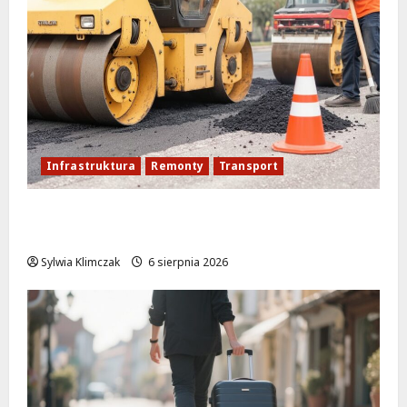
Infrastruktura
Remonty
Transport
Nowe ścieżki dla pieszych i rowerzystów
na Moście Siekierkowskim!
Sylwia Klimczak
6 sierpnia 2026