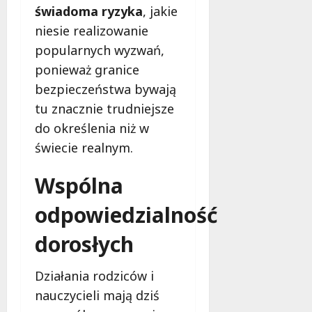
f
świadoma ryzyka
, jakie
e
niesie realizowanie
r
popularnych wyzwań,
u
ponieważ granice
j
e
bezpieczeństwa bywają
d
tu znacznie trudniejsze
a
do określenia niż w
r
m
świecie realnym.
o
w
Wspólna
e
b
odpowiedzialność
a
dorosłych
d
a
n
Działania rodziców i
i
nauczycieli mają dziś
a