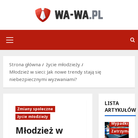
Przejdź
do
treści
Menu
główne
Strona główna
życie młodzieży
Młodzież w sieci: Jak nowe trendy stają się
niebezpiecznymi wyzwaniami?
LISTA
Zmiany społeczne
ARTYKUŁÓW
Policja
życie młodzieży
Wypadki
Młodzież w
Zatrzymania