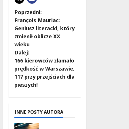
Z
Poprzedni:
François Mauriac:
o
Geniusz literacki, który
b
zmienił oblicze XX
wieku
a
Dalej:
c
166 kierowców złamało
prędkość w Warszawie,
z
117 przy przejściach dla
w
pieszych!
p
i
INNE POSTY AUTORA
s
Zasypany