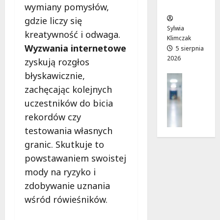
ców
r
T
wymiany pomysłów,
!
a
w
6
gdzie liczy się
d
o
sierpnia
Sylwia
6
kreatywność i odwaga.
n
j
2026
Klimczak
sierpnia
Wyzwania internetowe
i
a
5 sierpnia
2026
2026
a
d
zyskują rozgłos
j
r
błyskawicznie,
Profilak
u
o
Zdrowie
zachęcając kolejnych
ż
g
Z
uczestników do bicia
o
a
a
t
d
rekordów czy
d
w
o
testowania własnych
b
a
z
a
granic. Skutkuje to
r
d
j
t
r
powstawaniem swoistej
o
a
o
mody na ryzyko i
z
!
w
zdobywanie uznania
d
i
r
wśród rówieśników.
a
6
o
i
sierpnia
w