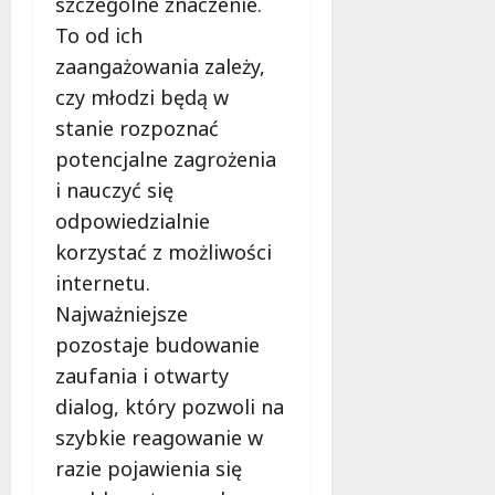
szczególne znaczenie.
d
l
To od ich
a
zaangażowania zależy,
k
czy młodzi będą w
o
b
stanie rozpoznać
i
potencjalne zagrożenia
e
i nauczyć się
t
odpowiedzialnie
5
0
korzystać z możliwości
+
internetu.
Najważniejsze
4
pozostaje budowanie
sierpnia
2026
zaufania i otwarty
dialog, który pozwoli na
szybkie reagowanie w
razie pojawienia się