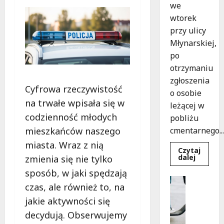
we
wtorek
przy ulicy
Młynarskiej,
po
otrzymaniu
zgłoszenia
Cyfrowa rzeczywistość
o osobie
na trwałe wpisała się w
leżącej w
codzienność młodych
pobliżu
mieszkańców naszego
cmentarnego...
miasta. Wraz z nią
Czytaj
Dowied
dalej
zmienia się nie tylko
się
więcej
sposób, w jaki spędzają
o
Uncatego
Zasypa
czas, ale również to, na
M
pod
cmenta
jakie aktywności się
ł
murem:
o
interwe
decydują. Obserwujemy
służb
d