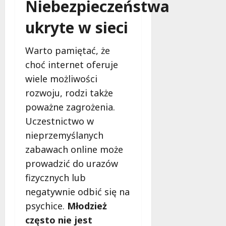
Niebezpieczeństwa
d
2026
i
ł
e
ukryte w sieci
u
:
g
M
o
Warto pamiętać, że
a
w
choć internet oferuje
m
i
m
wiele możliwości
e
o
c
rozwoju, rodzi także
b
z
poważne zagrożenia.
u
n
Uczestnictwo w
s
o
w
nieprzemyślanych
ś
U
c
zabawach online może
r
i
prowadzić do urazów
s
!
u
fizycznych lub
s
negatywnie odbić się na
30
i
październi
psychice.
Młodzież
e
2025
często nie jest
o