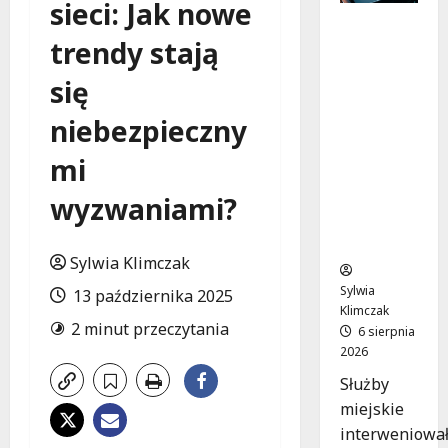
sieci: Jak nowe
Zasypany
trendy stają
pod
cmentar
się
nym
murem:
niebezpieczny
interwen
cja służb
mi
w
dramaty
wyzwaniami?
cznej
sytuacji
Sylwia Klimczak
Sylwia
13 października 2025
Klimczak
2 minut przeczytania
6 sierpnia
2026
Służby
miejskie
interweniowa