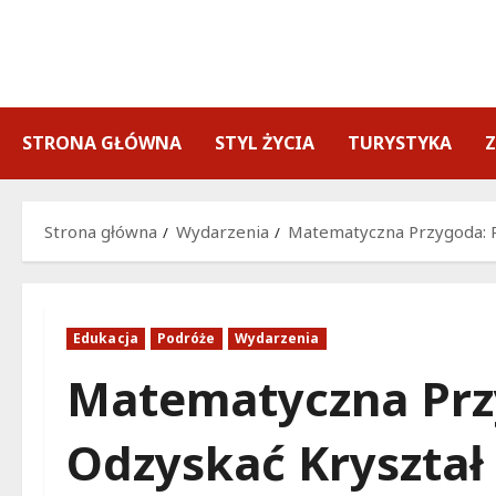
Przejdź
do
treści
STRONA GŁÓWNA
STYL ŻYCIA
TURYSTYKA
Strona główna
Wydarzenia
Matematyczna Przygoda: 
Edukacja
Podróże
Wydarzenia
Matematyczna Prz
Odzyskać Kryształ