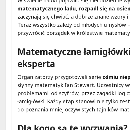
W świecie nauki pojawiło się niecodzienne w
matematycznego ładu, rozpadł się na osiem
zaczynają się chwiać, a dobrze znane wzory i
Teraz wszystko zależy od młodych umysłów – 
przywrócić porządek w królestwie matematy
Matematyczne łamigłówki
eksperta
Organizatorzy przygotowali serię
ośmiu nie
słynny matematyk Ian Stewart. Uczestnicy w
problemami: od szyfrów, przez zagadki logi
łamigłówki. Każdy etap stanowi nie tylko test
do poznania mniej oczywistych tajników mat
Dla kogo są te wyzwania?