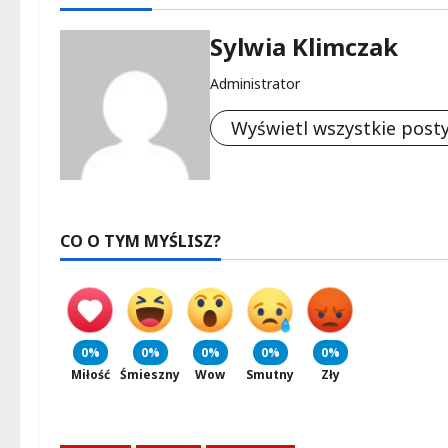
Sylwia Klimczak
Administrator
Wyświetl wszystkie post
CO O TYM MYŚLISZ?
0%
0%
0%
0%
0%
Miłość
Śmieszny
Wow
Smutny
Zły