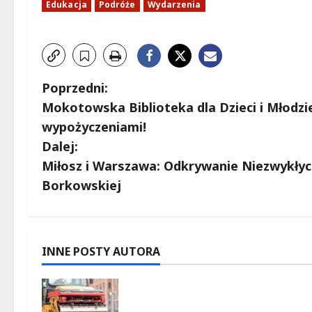
Edukacja
Podróże
Wydarzenia
Z
Poprzedni:
Mokotowska Biblioteka dla Dzieci i Młodzi
o
wypożyczeniami!
b
Dalej:
Miłosz i Warszawa: Odkrywanie Niezwykłyc
a
Borkowskiej
c
z
INNE POSTY AUTORA
w
Nowe zasady ruchu na
p
Wisłostradzie w Bielanach od