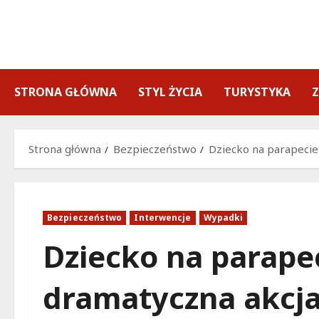
Przejdź
do
treści
STRONA GŁÓWNA
STYL ŻYCIA
TURYSTYKA
Strona główna
Bezpieczeństwo
Dziecko na parapecie
Bezpieczeństwo
Interwencje
Wypadki
Dziecko na parapec
dramatyczna akcj