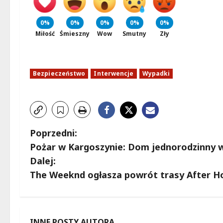
0%
0%
0%
0%
0%
Miłość
Śmieszny
Wow
Smutny
Zły
Bezpieczeństwo
Interwencje
Wypadki
Z
Poprzedni:
Pożar w Kargoszynie: Dom jednorodzinny w 
o
Dalej:
b
The Weeknd ogłasza powrót trasy After Ho
a
c
INNE POSTY AUTORA