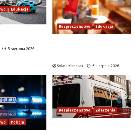
two
Edukacja
Bezpieczeństwo
Edukacja
rtę rowerową
lnym dzwonkiem!
Bezpieczeństwo przez
zabawę: Wakacyjne lekcje
5 sierpnia 2026
dla najmłodszych
Sylwia Klimczak
5 sierpnia 2026
Bezpieczeństwo
Zdarzenia
two
Policja
Policjanci ratują życie
seniorki na Krakowskim