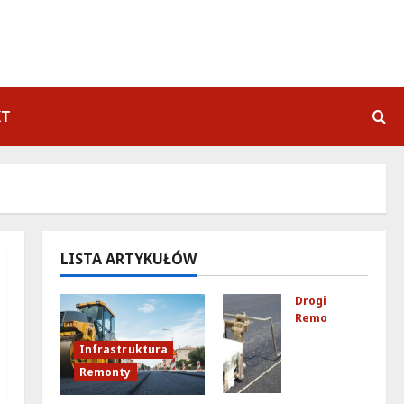
KT
LISTA ARTYKUŁÓW
Drogi
Remonty
Ulic
Infrastruktura
a
Remonty
Kub