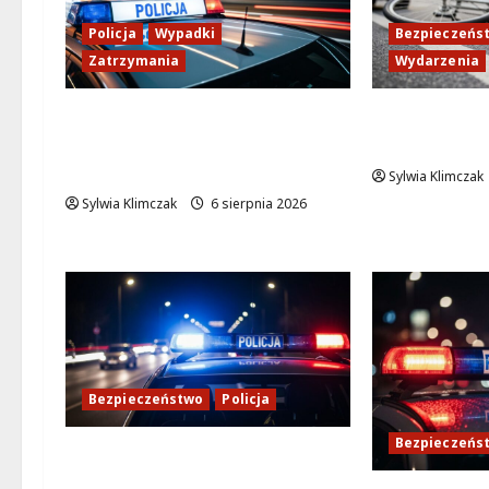
Policja
Wypadki
Bezpieczeńs
Zatrzymania
Wydarzenia
Zasypany pod cmentarnym
Zdobądź ka
murem: interwencja służb w
przed szko
dramatycznej sytuacji
Sylwia Klimczak
Sylwia Klimczak
6 sierpnia 2026
Bezpieczeństwo
Policja
Bezpieczeńs
Kulisy pracy konwojowych
policjantów: Służba, której