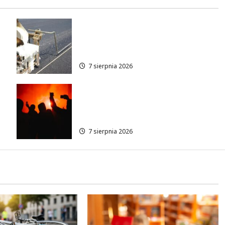
Ulica Kubańska w nowej
odsłonie: remont startuje w
poniedziałek!
7 sierpnia 2026
Thriller pod gwiazdami:
w
Plenerowy seans „Wielkiego
marszu” w Wilanowie!
7 sierpnia 2026