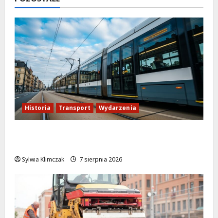
Historia
Transport
Wydarzenia
Niebieski tramwaj z Wrocławia ożywia
warszawskie ulice!
Sylwia Klimczak
7 sierpnia 2026