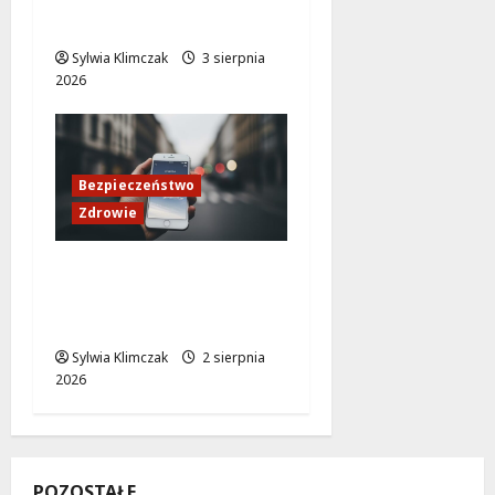
Przedmieściu
Sylwia Klimczak
3 sierpnia
2026
Bezpieczeństwo
Zdrowie
Warszawskie upały: jak
przetrwać lato w
stolicy?
Sylwia Klimczak
2 sierpnia
2026
POZOSTAŁE