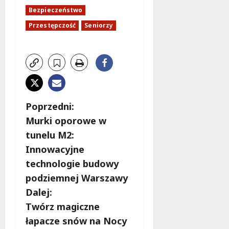
Bezpieczeństwo
Przestępczość
Seniorzy
Z
Poprzedni:
Murki oporowe w
o
tunelu M2:
b
Innowacyjne
technologie budowy
a
podziemnej Warszawy
c
Dalej:
Twórz magiczne
z
łapacze snów na Nocy