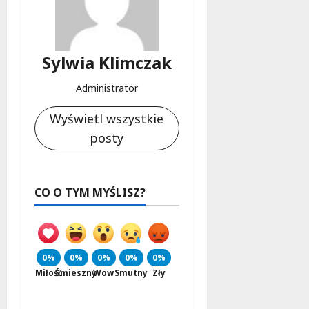
Sylwia Klimczak
Administrator
Wyświetl wszystkie
posty
CO O TYM MYŚLISZ?
0%
0%
0%
0%
0%
Miłość
Śmieszny
Wow
Smutny
Zły