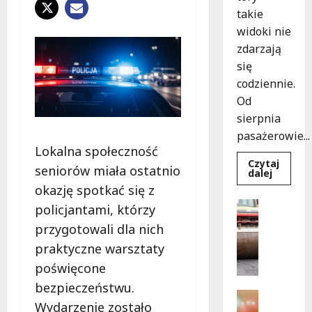
takie
widoki nie
zdarzają
się
codziennie.
Od
sierpnia
pasażerowie...
Lokalna społeczność
Czytaj
seniorów miała ostatnio
Dowied
dalej
się
okazję spotkać się z
więcej
o
Drogi
policjantami, którzy
Niebies
Komunika
tramwa
przygotowali dla nich
z
N
Wrocław
praktyczne warsztaty
o
ożywia
warsza
w
poświęcone
ulice!
e
bezpieczeństwu.
z
Festiwal
Wydarzenie zostało
a
Muzyka