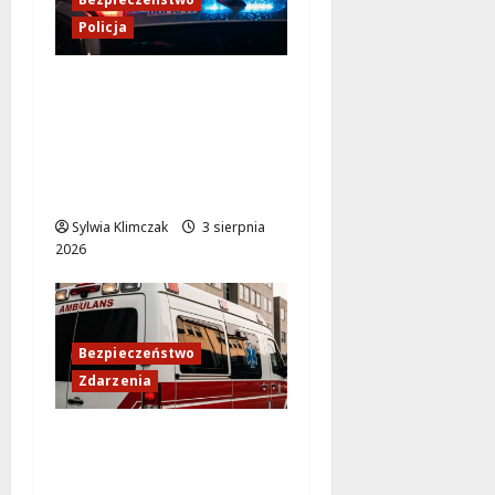
Policja
Zmiana lokalizacji
Posterunku Policji w
Żelechowie – nowe
miejsce kontaktu dla
mieszkańców
Sylwia Klimczak
3 sierpnia
2026
Bezpieczeństwo
Zdarzenia
Policjanci ratują życie
seniorki na
Krakowskim