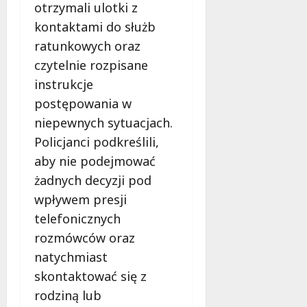
g
otrzymali ulotki z
M
o
kontaktami do służb
a
w
m
ratunkowych oraz
i
m
e
czytelnie rozpisane
o
c
instrukcje
b
z
postępowania w
u
n
s
niepewnych sytuacjach.
o
w
ś
Policjanci podkreślili,
U
c
aby nie podejmować
r
i
s
żadnych decyzji pod
!
u
wpływem presji
s
30
telefonicznych
i
październi
rozmówców oraz
e
2025
o
natychmiast
f
skontaktować się z
e
rodziną lub
r