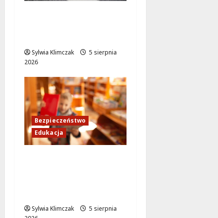
Zdobądź kartę
rowerową przed
szkolnym dzwonkiem!
Sylwia Klimczak
5 sierpnia
2026
Bezpieczeństwo
Edukacja
Bezpieczeństwo przez
zabawę: Wakacyjne
lekcje dla
najmłodszych
Sylwia Klimczak
5 sierpnia