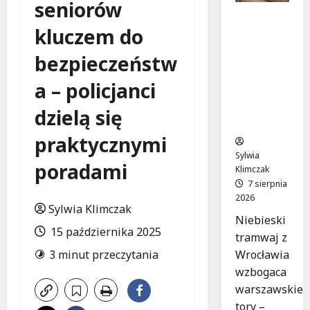
seniorów
Niebieski
kluczem do
tramwaj
z
bezpieczeństw
Wrocławi
a ożywia
a – policjanci
warszaw
skie
dzielą się
ulice!
praktycznymi
Sylwia
poradami
Klimczak
7 sierpnia
2026
Sylwia Klimczak
Niebieski
15 października 2025
tramwaj z
Wrocławia
3 minut przeczytania
wzbogaca
warszawskie
tory –