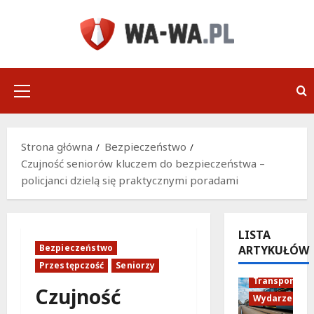
Przejdź
do
treści
Menu
główne
Strona główna
Bezpieczeństwo
Czujność seniorów kluczem do bezpieczeństwa –
policjanci dzielą się praktycznymi poradami
LISTA
Bezpieczeństwo
ARTYKUŁÓW
Historia
Przestępczość
Seniorzy
Transport
Czujność
Wydarzenia