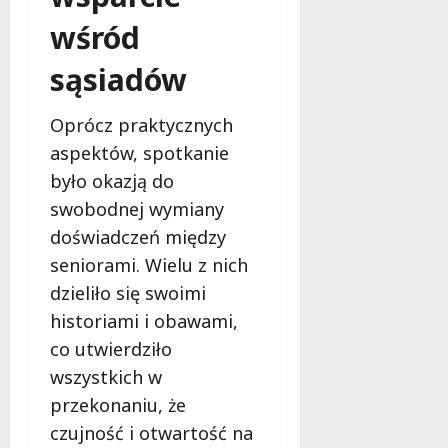
k
o
wśród
b
i
sąsiadów
e
t
Oprócz praktycznych
5
aspektów, spotkanie
0
+
było okazją do
swobodnej wymiany
4
doświadczeń między
sierpnia
seniorami. Wielu z nich
2026
dzieliło się swoimi
historiami i obawami,
co utwierdziło
wszystkich w
przekonaniu, że
czujność i otwartość na