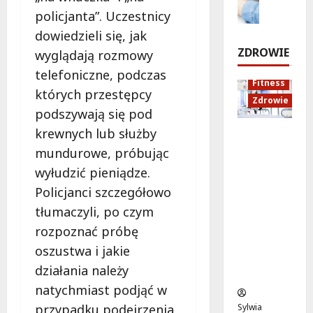
r
e
d
o
w
policjanta”. Uczestnicy
p
m
u
d
n
dowiedzieli się, jak
o
k
r
i
7
ZDROWIE
wyglądają rozmowy
n
a
o
sierpnia
a
telefoniczne, podczas
t
c
2026
d
Fitness
s
j
z
których przestępcy
7
Zdrowie
t
a
e
sierpnia
podszywają się pod
a
z
!
2026
krewnych lub służby
Rozciąga
r
d
nie:
t
r
mundurowe, próbując
7
Sekret
u
o
sierpnia
wyłudzić pieniądze.
lepszej
j
w
2026
Policjanci szczegółowo
regenera
e
o
tłumaczyli, po czym
cji i
w
t
samopoc
p
n
rozpoznać próbę
zucia
o
a
oszustwa i jakie
mieszkań
n
:
działania należy
ców
i
T
natychmiast podjąć w
e
w
d
o
przypadku podejrzenia,
Sylwia