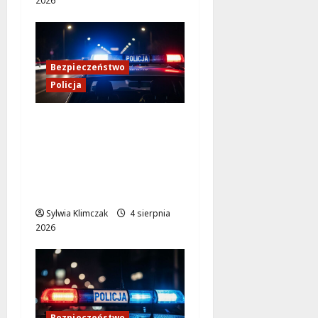
2026
Bezpieczeństwo
Policja
Kulisy pracy
konwojowych
policjantów: Służba,
której nie widać na co
dzień
Sylwia Klimczak
4 sierpnia
2026
Bezpieczeństwo