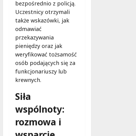
bezpośrednio z policją.
u
j
Uczestnicy otrzymali
e
także wskazówki, jak
d
odmawiać
a
r
przekazywania
m
pieniędzy oraz jak
o
weryfikować tożsamość
w
osób podających się za
e
b
funkcjonariuszy lub
a
krewnych.
d
a
Siła
n
i
wspólnoty:
a
d
rozmowa i
l
a
wsparcie