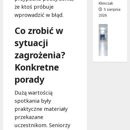
z
j
Klimczak
że ktoś próbuje
i
a
5 sierpnia
wprowadzić w błąd.
2026
a
d
ł
r
Profilak
Co zrobić w
e
o
Zdrowie
k
g
Z
sytuacji
!
a
a
d
zagrożenia?
d
o
7
b
z
sierpnia
Konkretne
a
d
2026
j
r
porady
o
o
z
w
d
Dużą wartością
i
r
a
spotkania były
o
i
praktyczne materiały
w
d
i
przekazane
ł
e
u
uczestnikom. Seniorzy
: