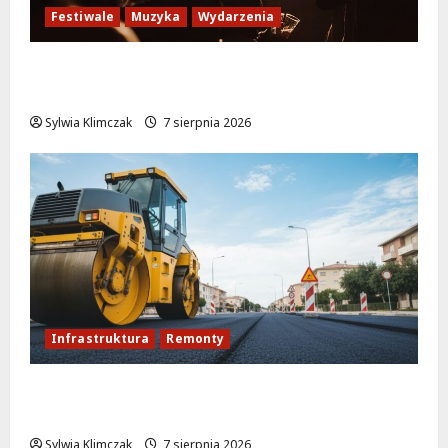
Festiwale
Muzyka
Wydarzenia
Jazzowe lato w Warszawie pełne
koncertów na żywo
Sylwia Klimczak
7 sierpnia 2026
Infrastruktura
Remonty
Rewolucja na ulicy Okrąg: Przebudowa już
w drodze!
Sylwia Klimczak
7 sierpnia 2026