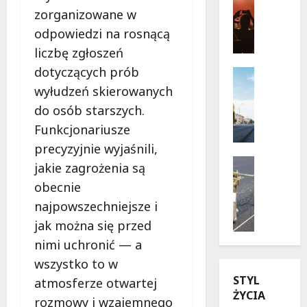
Wydarzen
s
zorganizowane w
J
a
odpowiedzi na rosnącą
a
d
liczbę zgłoszeń
z
y
z
dotyczących prób
r
Infrastr
o
Remonty
u
wyłudzeń skierowanych
w
R
c
do osób starszych.
e
e
h
Funkcjonariusze
l
w
u
a
o
precyzyjnie wyjaśnili,
n
t
l
Drogi
a
jakie zagrożenia są
o
u
Remonty
W
obecnie
U
w
c
i
l
najpowszechniejsze i
W
j
s
i
a
a
ł
jak można się przed
c
r
n
o
nimi uchronić — a
a
s
a
s
wszystko to w
K
z
u
t
STYL
u
a
l
atmosferze otwartej
r
ŻYCIA
b
w
i
a
rozmowy i wzajemnego