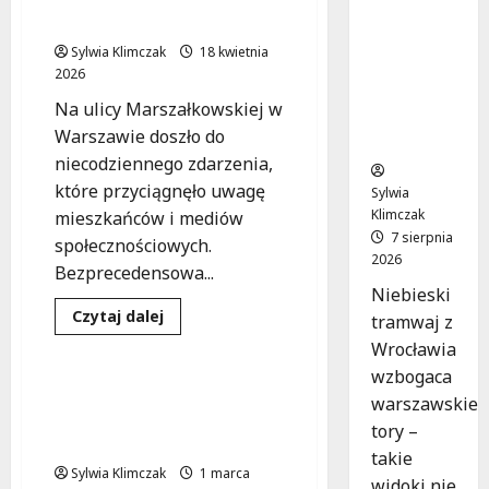
z
ujawnione przez policję
Wrocławi
Sylwia Klimczak
18 kwietnia
a ożywia
2026
warszaw
Na ulicy Marszałkowskiej w
skie
Warszawie doszło do
ulice!
niecodziennego zdarzenia,
które przyciągnęło uwagę
Sylwia
Klimczak
mieszkańców i mediów
7 sierpnia
społecznościowych.
2026
Bezprecedensowa...
Niebieski
Historia
Pojazdy
Dowiedz
Czytaj dalej
tramwaj z
się
Straż pożarna
więcej
Wrocławia
o
wzbogaca
Niecodzienna
kontrola
Kultowa Tatra: Powrót do
warszawskie
monster
przeszłości straży
trucka
tory –
w
pożarnej
Warszawie:
takie
Mandaty
Sylwia Klimczak
1 marca
i
widoki nie