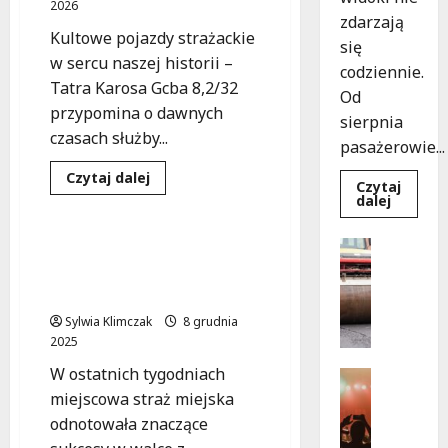
2026
nieprawidłowości
zdarzają
ujawnione
Kultowe pojazdy strażackie
przez
się
policję
w sercu naszej historii –
codziennie.
Tatra Karosa Gcba 8,2/32
Od
przypomina o dawnych
sierpnia
czasach służby...
pasażerowie...
Dowiedz
Czytaj dalej
Czytaj
się
Dowied
dalej
Pojazdy
Policja
więcej
się
o
więcej
Kultowa
o
Drogi
Tatra:
Sukcesy w walce z
Niebies
Powrót
Komunika
tramwa
kradzieżami: Odzyskano
do
z
N
przeszłości
dwa skradzione auta!
Wrocław
straży
o
ożywia
pożarnej
Sylwia Klimczak
8 grudnia
warsza
w
ulice!
2025
e
W ostatnich tygodniach
z
Festiwal
a
Muzyka
miejscowa straż miejska
Wydarzen
s
odnotowała znaczące
J
a