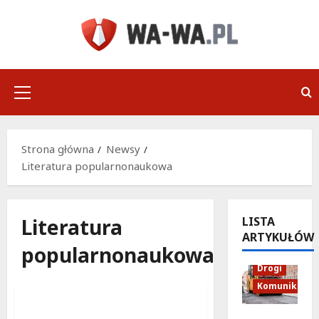
Przejdź
do
treści
Menu
główne
Strona główna
Newsy
Literatura popularnonaukowa
Literatura
LISTA
ARTYKUŁÓW
popularnonaukowa
Literatura dziecięca
Drogi
Literatura popularnonaukowa
Komunikacja
Nowe literackie odkrycia
Nowe