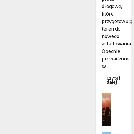
na
drogowe,
młodych
czytelników!
które
przygotowują
teren do
nowego
asfaltowania.
Obecnie
prowadzone
są...
Czytaj
Dowied
dalej
się
więcej
o
Festiwal
Nowe
Muzyka
zasady
ruchu
Wydarzen
na
J
Wisłost
w
a
Bielana
z
od
9
z