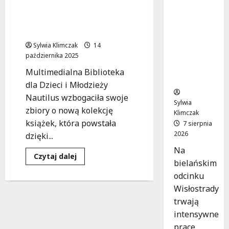
w Bibliotece Nautilus
zasady
czekają na młodych
ruchu na
czytelników!
Wisłostra
dzie w
Sylwia Klimczak
14
Bielanac
października 2025
h od 9
Multimedialna Biblioteka
sierpnia
dla Dzieci i Młodzieży
Nautilus wzbogaciła swoje
Sylwia
zbiory o nową kolekcję
Klimczak
książek, która powstała
7 sierpnia
2026
dzięki...
Na
Dowiedz
Czytaj dalej
bielańskim
się
więcej
odcinku
o
Nowe
Wisłostrady
literackie
odkrycia
trwają
w
Bibliotece
intensywne
Nautilus
prace
czekają