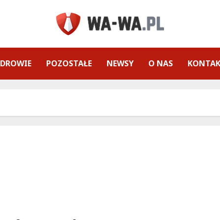
ZDROWIE
POZOSTAŁE
NEWSY
O NAS
KONTA
Ceny mieszkań w średnich miastach: Oszczędzaj
nawet 70% w porównaniu do Warszawy!