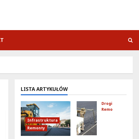
KT
LISTA ARTYKUŁÓW
Drogi
Remonty
Ulic
Infrastruktura
a
Remonty
Kub