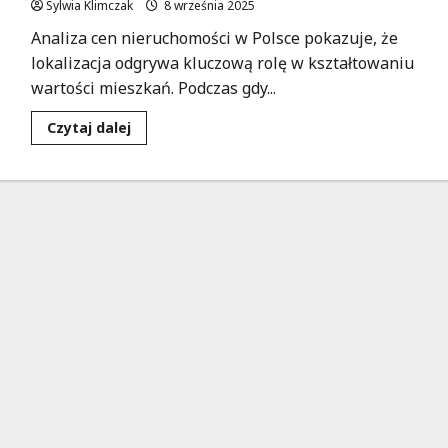
Sylwia Klimczak
8 września 2025
Analiza cen nieruchomości w Polsce pokazuje, że
lokalizacja odgrywa kluczową rolę w kształtowaniu
wartości mieszkań. Podczas gdy...
Dowiedz
Czytaj dalej
się
więcej
o
Ceny
mieszkań
w
średnich
miastach:
Oszczędzaj
nawet
70%
w
porównaniu
do
Warszawy!