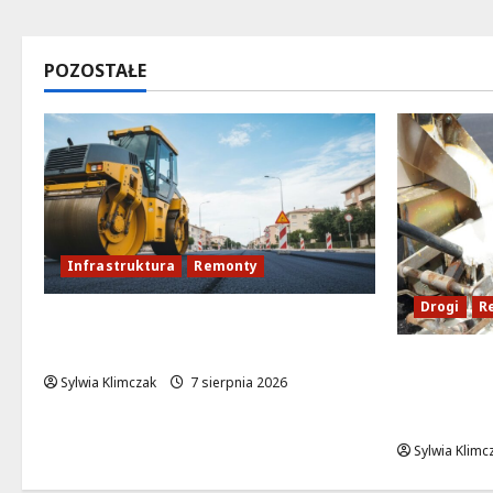
POZOSTAŁE
Infrastruktura
Remonty
Drogi
R
Rewolucja na ulicy Okrąg:
Przebudowa już w drodze!
Ulica Ku
Sylwia Klimczak
7 sierpnia 2026
odsłonie:
poniedzia
Sylwia Klimc