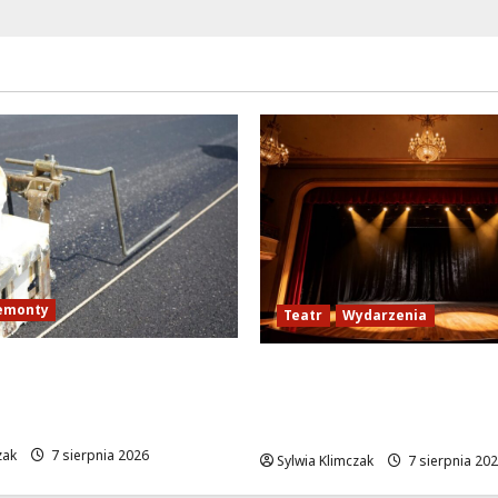
emonty
Teatr
Wydarzenia
bańska w nowej
Magiczne chwile z teat
 remont startuje w
przygoda gęsi i lisa na 
łek!
Wawrze!
zak
7 sierpnia 2026
Sylwia Klimczak
7 sierpnia 20